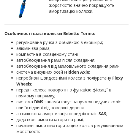
жорсткістю значно покращують
амортизацію коляски.
Особливості шасі коляски Bebetto Torino:
регульована ручка з оббивкою з екошкіри;
алюмінієва рама;
компактна в складеному стані
автоблокування рами після складання;
автоблокування від мимовільного складання рами;
система висувних осей
Hidden Axle
;
непробивні швидкознімні колеса з поліуретану
Flexy
Wheels
;
передні колеса поворотні з функцією фіксації в
прямому напрямку;
система
DMS
запам'ятовує напрямок ведучих коліс
при їх відриві від поверхні дороги;
антишокова амортизація передніх коліс
SAS
;
додаткові амортизатори на рамі;
пружинні амортизатори задніх коліс з регулюванням
жорсткості;