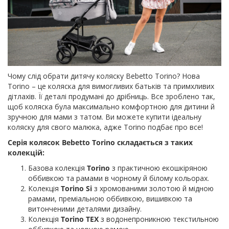
Чому слід обрати дитячу коляску Bebetto Torino? Нова
Torino – це коляска для вимогливих батьків та примхливих
дітлахів. Її деталі продумані до дрібниць. Все зроблено так,
щоб коляска була максимально комфортною для дитини й
зручною для мами з татом. Ви можете купити ідеальну
коляску для свого малюка, адже Torino подбає про все!
Серія колясок Bebetto Torino складається з таких
колекцій:
Базова колекція
Torino
з практичною екошкіряною
оббивкою та рамами в чорному й білому кольорах.
Колекція
Torino Si
з хромованими золотою й мідною
рамами, преміальною оббивкою, вишивкою та
витонченими деталями дизайну.
Колекція
Torino TEX
з водонепроникною текстильною