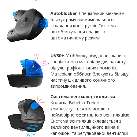
Autoblocker
. Спеціальний механізм
блокує раму від мимовільного
складання конструкції. Система
автоблокування працює в
автоматичному режимі.
UV50+
. У оббивку вбудовані шари зі
спеціального матеріалу для захисту
від ультрафіолетових променів.
Матеріали оббивки блокують більшу
частину шкідливого сонячного
випромінювання.
Система вентиляції колиски
.
Коляска Bebetto Torino
комплектується колискою з
неймовірно ефективною вентиляцією.
Система вентиляції складається з
великого вентиляційного вікна в
капюшоні та регульованої вентиляції