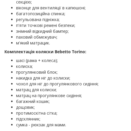
секцією;
віконце для вентиляції в капюшоні;
багатопозиційна спинка;
регульована підніжка;
п'яти точкові ремені безпеки;
знімний відкидний бампер;
паховий обмежувач;
м'який матрацик.
Комплектація коляски Bebetto Torino:
шасі (рама + колеса);
колиска;
прогулянковий блок;
накидка для ніг до колиски;
чохол для ніг до прогулянкового сидіння;
матрац для колиски;
матрац на прогулянкове сидіння;
багажний кошик;
дощовик;
протимоскітна сітка;
підсклянник;
сумка - рюкзак для мами.