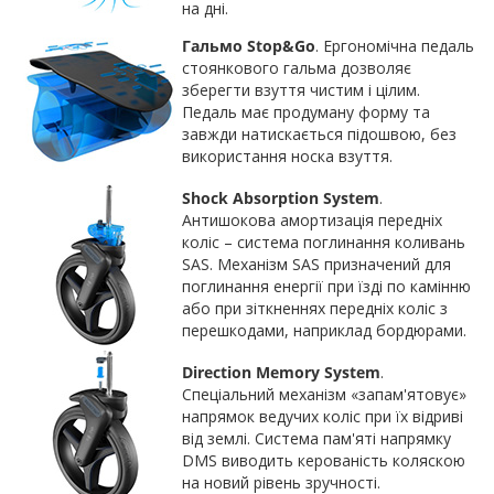
на дні.
Гальмо Stop&Go
. Ергономічна педаль
стоянкового гальма дозволяє
зберегти взуття чистим і цілим.
Педаль має продуману форму та
завжди натискається підошвою, без
використання носка взуття.
Shock Absorption System
.
Антишокова амортизація передніх
коліс – система поглинання коливань
SAS. Механізм SAS призначений для
поглинання енергії при їзді по камінню
або при зіткненнях передніх коліс з
перешкодами, наприклад бордюрами.
Direction Memory System
.
Спеціальний механізм «запам'ятовує»
напрямок ведучих коліс при їх відриві
від землі. Система пам'яті напрямку
DMS виводить керованість коляскою
на новий рівень зручності.