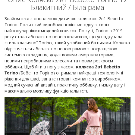
Блакитний / Біла рама
Знайомтеся з оновленою дитячою коляскою 2в1 Bebetto
Torino. Польський виробник поліпшив одну зі своїх
найпопулярніших моделей колясок. По суті, Torino з 2019
року стала абсолютно новою коляскою, що успадкувала
стиль класичної Torino, такий улюблений батьками. Коляска
відрізняється абсолютно новою рамою з покращеною
системою складання, додатковими амортизаторами,
новими непробивними колесами та новим розкроєм
оббивки. Щоб йти в ногу з часом,
коляска 2в1 Bebetto
Torino
(Бебетто Торіно) отримала найкращі технологічні
рішення для шасі, запатентовані компанією виробником,
модний сучасний дизайн, практичну оббивку, низьку вагу і
максимально можливу функціональність.