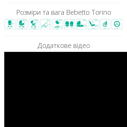
Розміри та вага Bebetto Torino
Додаткове відео