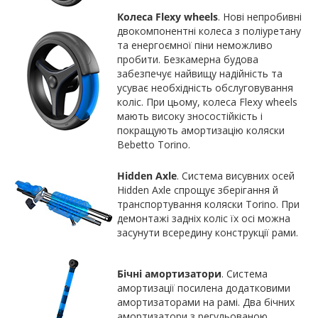
Колеса Flexy wheels
. Нові непробивні
двокомпонентні колеса з поліуретану
та енергоємної піни неможливо
пробити. Безкамерна будова
забезпечує найвищу надійність та
усуває необхідність обслуговування
коліс. При цьому, колеса Flexy wheels
мають високу зносостійкість і
покращують амортизацію коляски
Bebetto Torino.
Hidden Axle
. Система висувних осей
Hidden Axle спрощує зберігання й
транспортування коляски Torino. При
демонтажі задніх коліс їх осі можна
засунути всередину конструкції рами.
Бічні амортизатори
. Система
амортизації посилена додатковими
амортизаторами на рамі. Два бічних
амортизатори з регульованою