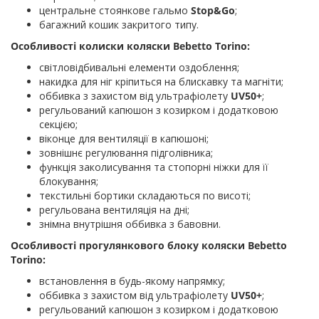
центральне стоянкове гальмо
Stop&Go
;
багажний кошик закритого типу.
Особливості колиски коляски Bebetto Torino:
світловідбивальні елементи оздоблення;
накидка для ніг кріпиться на блискавку та магніти;
оббивка з захистом від ультрафіолету
UV50+
;
регульований капюшон з козирком і додатковою
секцією;
віконце для вентиляції в капюшоні;
зовнішнє регулювання підголівника;
функція заколисування та стопорні ніжки для її
блокування;
текстильні бортики складаються по висоті;
регульована вентиляція на дні;
знімна внутрішня оббивка з бавовни.
Особливості прогулянкового блоку коляски Bebetto
Torino:
встановлення в будь-якому напрямку;
оббивка з захистом від ультрафіолету
UV50+
;
регульований капюшон з козирком і додатковою