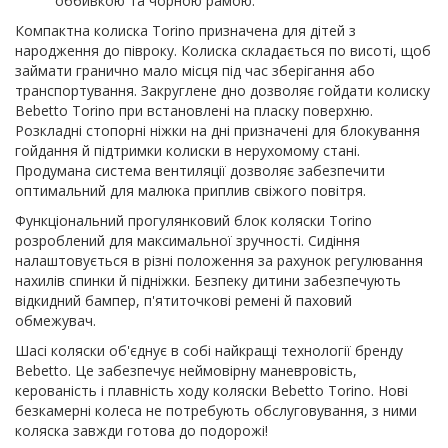
оббивкою та чорною рамою.
Компактна колиска Torino призначена для дітей з
народження до півроку. Колиска складається по висоті, щоб
займати гранично мало місця під час зберігання або
транспортування. Закруглене дно дозволяє гойдати колиску
Bebetto Torino при встановлені на пласку поверхню.
Розкладні стопорні ніжки на дні призначені для блокування
гойдання й підтримки колиски в нерухомому стані.
Продумана система вентиляції дозволяє забезпечити
оптимальний для малюка приплив свіжого повітря.
Функціональний прогулянковий блок коляски Torino
розроблений для максимальної зручності. Сидіння
налаштовується в різні положення за рахунок регулювання
нахилів спинки й підніжки. Безпеку дитини забезпечують
відкидний бампер, п'ятиточкові ремені й паховий
обмежувач.
Шасі коляски об'єднує в собі найкращі технології бренду
Bebetto. Це забезпечує неймовірну маневровість,
керованість і плавність ходу коляски Bebetto Torino. Нові
безкамерні колеса не потребують обслуговування, з ними
коляска завжди готова до подорожі!