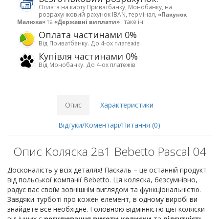
Оплата на карту Приватбанку, Монобанку, на
розрахунковий рахунок IBAN, термінал,
«Пакунок
Малюка»
та
«Державні виплати»
і таке ін.
Оплата частинами 0%
Від Приватбанку. До 4-ох платежів
Купівля частинами 0%
Від Монобанку. До 4-ох платежів
Опис
Характеристики
Відгуки/Коментарі/Питання (0)
Опис Коляска 2в1 Bebetto Pascal 04
Досконалість у всіх деталях! Паскаль – це останній продукт
від польської компанії Bebetto. Ця коляска, безсумнівно,
радує вас своїм зовнішнім виглядом та функціональністю.
Завдяки турботі про кожен елемент, в одному виробі ви
знайдете все необхідне. Головною відмінністю цієї коляски
від інших є
регулювання висоти колиски
та
відсутність