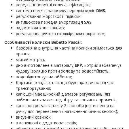
передні поворотні колеса з фіксацією;
система пам’яті напрямку передніх коліс
DMS
;
регулювання жорсткості підвіски;
антишокова передня амортизація
SAS
;
заднє стоянкове гальмо;
регульована ручка з екошкіряним покриттям;
Особливості колиски Bebetto Pascal:
бавовняна внутрішня частина колиски знімається для
прання;
м'який матрац;
дно виготовлене з матеріалу
EPP
, котрий забезпечує
чудову ізоляцію проти холоду та водостійкість;
водовідштовхуюча оббивка;
бортики складаються, що буде практично під час
транспортування;
капюшон має широкий діапазон регулювань, які
забезпечать захист від вітру та сонячних променів;
капюшон регулюється у 2 способи (натиснення на
ручку для перенесення / натиснення бічних кнопок);
висувний козирок;
в капюшоні є додаткова секція;
вбудована вентиляційна сітка в капюшоні забезпечить