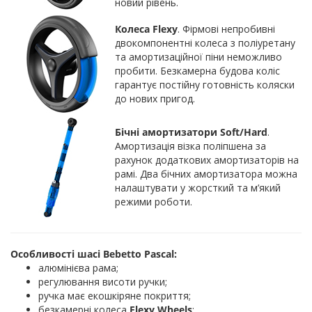
новий рівень.
Колеса Flexy
. Фірмові непробивні
двокомпонентні колеса з поліуретану
та амортизаційної піни неможливо
пробити. Безкамерна будова коліс
гарантує постійну готовність коляски
до нових пригод.
Бічні амортизатори Soft/Hard
.
Амортизація візка поліпшена за
рахунок додаткових амортизаторів на
рамі. Два бічних амортизатора можна
налаштувати у жорсткий та м’який
режими роботи.
Особливості шасі Bebetto Pascal:
алюмінієва рама;
регулювання висоти ручки;
ручка має екошкіряне покриття;
безкамерні колеса
Flexy Wheels
;