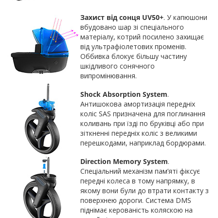
Захист від сонця UV50+
. У капюшони
вбудовано шар зі спеціального
матеріалу, котрий посилено захищає
від ультрафіолетових променів.
Оббивка блокує більшу частину
шкідливого сонячного
випромінювання.
Shock Absorption System
.
Антишокова амортизація передніх
коліс SAS призначена для поглинання
коливань при їзді по бруківці або при
зіткненні передніх коліс з великими
перешкодами, наприклад бордюрами.
Direction Memory System
.
Спеціальний механізм пам’яті фіксує
передні колеса в тому напрямку, в
якому вони були до втрати контакту з
поверхнею дороги. Система DMS
піднімає керованість коляскою на