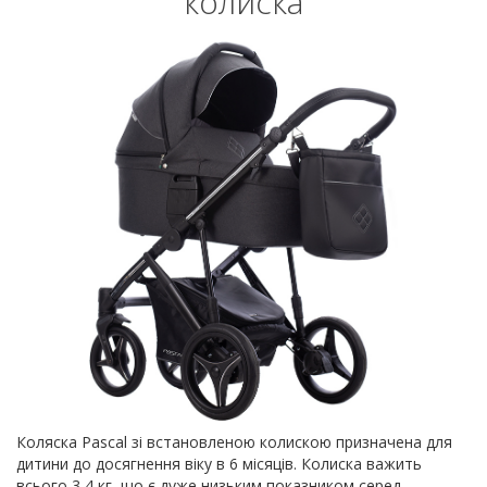
колиска
Коляска Pascal зі встановленою колискою призначена для
дитини до досягнення віку в 6 місяців. Колиска важить
всього 3,4 кг, що є дуже низьким показником серед