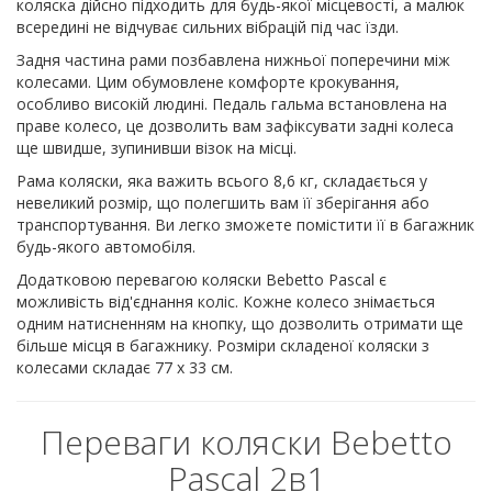
коляска дійсно підходить для будь-якої місцевості, а малюк
всередині не відчуває сильних вібрацій під час їзди.
Задня частина рами позбавлена нижньої поперечини між
колесами. Цим обумовлене комфорте крокування,
особливо високій людині. Педаль гальма встановлена на
праве колесо, це дозволить вам зафіксувати задні колеса
ще швидше, зупинивши візок на місці.
Рама коляски, яка важить всього 8,6 кг, складається у
невеликий розмір, що полегшить вам її зберігання або
транспортування. Ви легко зможете помістити її в багажник
будь-якого автомобіля.
Додатковою перевагою коляски Bebetto Pascal є
можливість від'єднання коліс. Кожне колесо знімається
одним натисненням на кнопку, що дозволить отримати ще
більше місця в багажнику. Розміри складеної коляски з
колесами складає 77 х 33 см.
Переваги коляски Bebetto
Pascal 2в1