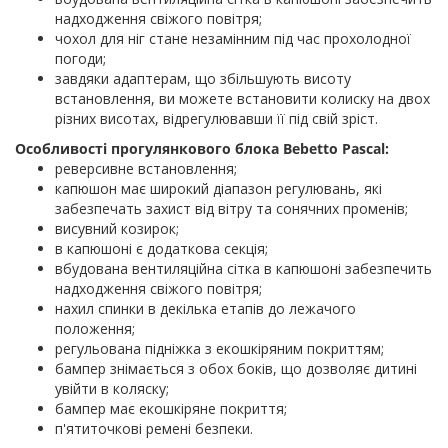
надходження свіжого повітря;
чохол для ніг стане незамінним під час прохолодної
погоди;
завдяки адаптерам, що збільшують висоту
встановлення, ви можете встановити колиску на двох
різних висотах, відрегулювавши її під свій зріст.
Особливості прогулянкового блока Bebetto Pascal:
реверсивне встановлення;
капюшон має широкий діапазон регулювань, які
забезпечать захист від вітру та сонячних променів;
висувний козирок;
в капюшоні є додаткова секція;
вбудована вентиляційна сітка в капюшоні забезпечить
надходження свіжого повітря;
нахил спинки в декілька етапів до лежачого
положення;
регульована підніжка з екошкіряним покриттям;
бампер знімається з обох боків, що дозволяє дитині
увійти в коляску;
бампер має екошкіряне покриття;
п'ятиточкові ремені безпеки.