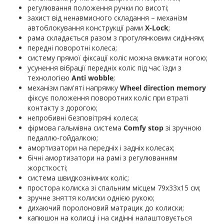
регулювання положення ручки по висоті;
захист від ненавмисного складання – механізм
автоблокування конструкції рами
X-Lock
;
рама складається разом з прогулянковим сидінням;
передні поворотні колеса;
систему прямої фіксації коліс можна вмикати ногою;
усунення вібрації передніх коліс під час їзди з
технологією
Anti wobble
;
механізм пам'яті напрямку
Wheel direction memory
фіксує положення поворотних коліс при втраті
контакту з дорогою;
непробивні безповітряні колеса;
фірмова гальмівна система
Comfy stop
зі зручною
педаллю-гойдалкою;
амортизатори на передніх і задніх колесах;
бічні амортизатори на рамі з регулюванням
жорсткості;
система швидкознімних коліс;
простора колиска зі спальним місцем 79х33х15 см;
зручне зняття колиски однією рукою;
дихаючий поролоновий матрацик до колиски;
капюшон на колисці і на сидінні налаштовується