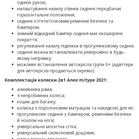
однією рукою;
налаштування нахилу спинки сидіння передбачає
горизонтальне положення;
сидіння з п'ятиточковим ременем безпеки та
бампером;
знімний відкидний бампер сидіння має екошкіряне
покриття;
регулювання нахилу підніжки в прогулянковому сидінні;
сидіння можна встановлювати реверсивно в будь-
якому напрямку;
можливе встановлення автокрісла групи 0+ (адаптери
для автокрісла продаються окремо).
Комплектація коляски 2в1 Anex m/type 2021:
алюмінієва рама;
4 непробивних колеса;
кошик для багажу;
колиска з поролоновим матрацом та накидкою для ніг;
прогулянкове сидіння з бампером, ременями безпеки
й чохлом на ноги;
універсальна москітна сітка;
універсальний силіконовий дощовик;
сумка-рюкзак для мами.