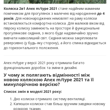
Коляска 2в1 Anex m/type 2021
стане надійним маминим
помічником для прогулянок з малечею від народження
до 4
років
. Для новонароджених немовлят на раму коляски
встановлюється комфортна колиска. Для малюків віком від
півроку колиску замінюють на просторе й функціональне
прогулянкове сидіння, з якого буде надзвичайно зручно
вивчати навколишній світ. Сидіння можна закріплювати
реверсивно (у будь-яку сторону), а його спинка відкидається
до горизонтального положення.
Anex m/type у версії 2021 року отримала багато
функціональних доробок та зміни в дизайні.
У чому ж полягають відмінності між
новою коляскою Anex m/type 2021 та її
минулорічною версією?
Список змін в моделі 2021 року:
Дно колиски отримало систему вентиляції.
Капюшон колиски став більш зручним завдяки новому
розкрою тканин.