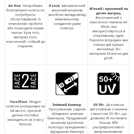
Air free
. Непробивні
X-Lock
. Автоматичний
М'який і приємний на
безповітряні колеса не
захисний механізм
дотик матрац.
потребують
запобігає випадковому
Виготовлений з
обслуговування. Їх
мимовільному
еластичної тканини Air
неможливо пробити
складанню рами
Mesh, яка
або пошкодити іншим
коляски.
використовується в
чином. Крім того,
спортивному одязі.
матеріал коліс
Поролон всередині має
еластичний і стійкий до
отвори для кращої
стирання.
вентиляції. Всі
матеріали безпечні для
дітей.
Face2Face
. Модулі
Знімний бампер
.
UV 50+
. Ця коляска
коляски розташовані на
Прогулянкове сидіння
виготовлена з тканини
тій висоті, при якій
обладнано знімним
з захистом UV 50+, що
дитина постійно
бампером. Продуманий
дозволяє їй поглинати
знаходиться на очах у
механізм кріплення
більше 50%
батьків.
полегшує приєднання /
ультрафіолетового
від'єднання бампера
випромінювання.