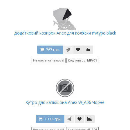
Додатковий козирок Anex для коляски m/type black
767 грн.
Немає в наявності
Код товару:
MP/01
Хутро для капюшона Anex W_A06 Чорне
1 114 грн.
Немає в наявності
Код товару:
W_A06