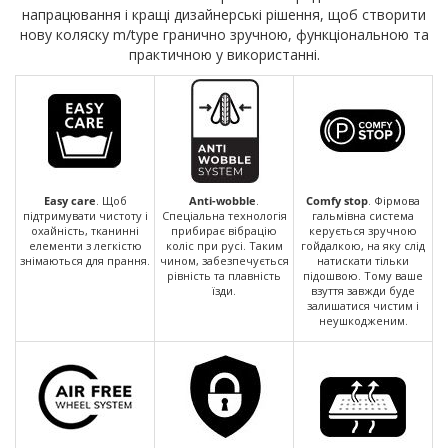
напрацювання і кращі дизайнерські рішення, щоб створити
нову коляску m/type гранично зручною, функціональною та
практичною у використанні.
Easy care
. Щоб
Anti-wobble
.
Comfy stop
. Фірмова
підтримувати чистоту і
Спеціальна технологія
гальмівна система
охайність, тканинні
прибирає вібрацію
керується зручною
елементи з легкістю
коліс при русі. Таким
гойдалкою, на яку слід
знімаються для прання.
чином, забезпечується
натискати тільки
рівність та плавність
підошвою. Тому ваше
їзди.
взуття завжди буде
залишатися чистим і
неушкодженим.