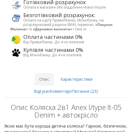
Готівковий розрахунок
Оплата в магазині або відділенні Нової пошти
Безготівковий розрахунок:
Оплата на карту Приватбанку, Монобанку, на
розрахунковий рахунок IBAN, термінал,
«Пакунок
Малюка»
та
«Державні виплати»
і таке ін.
Оплата частинами 0%
Від Приватбанку. До 4-ох платежів
Купівля частинами 0%
Від Монобанку. До 4-ох платежів
Опис
Характеристики
Відгуки/Коментарі/Питання (23)
Опис Коляска 2в1 Anex l/type lt-05
Denim + автокрісло
Якою має бути хороша дитяча коляска? Гарною, безпечною,
практичною? Зручною в управлінні? Модною? Компактною?