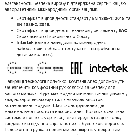
елегантності. Безпека виробу підтверджена сертифікацією
авторитетними міжнародними організаціями.
Сертифікат відповідності стандарту
EN 1888-1: 2018
та
EN 1888-2: 2018
.
Сертифікат відповідності технічному регламенту
EAC
Євразійського Економічного Союзу.
Intertek
(одна з найвідоміших міжнародних
лабораторій в області тестування і випробування
дитячих колясок).
Найкращі технології польської компанії Anex допоможуть
забезпечити комфортний рух коляски та безпеку для
вашого малюка. l/type має модний мінімалістичний дизайн у
західноєвропейському стилі з низькою висотою
встановлення модулів. Шасі сконструйовано для
максимальної простоти використання. Коляска оснащена
системою повної амортизації для передніх і задніх коліс,
завдяки якій відмінно справляється з будь-якою дорогою.
Телескопічна ручка з приємним екошкіряним покриттям