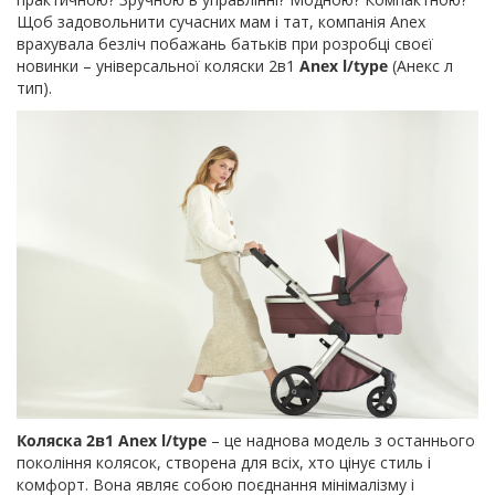
Щоб задовольнити сучасних мам і тат, компанія Anex
врахувала безліч побажань батьків при розробці своєї
новинки – універсальної коляски 2в1
Anex l/type
(Анекс л
тип).
Коляска 2в1 Anex l/type
– це наднова модель з останнього
покоління колясок, створена для всіх, хто цінує стиль і
комфорт. Вона являє собою поєднання мінімалізму і