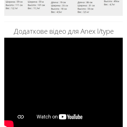
Додаткове відео для Anex l/type