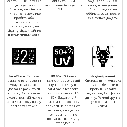
еластичні. Їх не треба
автоматичним
водонепроникною і
підкачувати чи
механізмом блокування
водовідштовхуючою.
обслуговувати іншим
X-Lock.
При попаданні на
чином. Їх неможливо
оббивку, вода просто
пробити або
скочується додолу.
пошкодити через
перекачування, на
відміну від звичайних
пневматичних коліс.
Face2Face
. Система
UV 50+
. Оббивка
Надійні ремені
.
низького встановлення
коляски має високий
Система п'ятиточкових
модулів Face2Face
ступінь захисту від
ременів безпеки в
дозволяє розмістити
ультрафіолетового
прогулянковому
колиску й сидіння на
випромінювання UV
сидінні надійно фіксує
висоті, при якій малюк
50+. Завдяки цій
дитину. Ремені зручно
завжди знаходиться у
властивості кольори
регулюються під зріст
полі зору батьків.
оббивки не вигоряють
малечі.
на сонці, а шкідливе
випромінення не
потрапляє на дитину.
Підтверджено