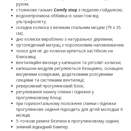
рухом;
стоянкове гальмо
Comfy stop
з педаллю-гойдалкою;
водонепроникна оббивка із захистом від
ультрафіолету;
складна колиска з великим спальним місцем (79 х 35
см);
дно колиски вироблено з натуральної деревини;
ортопедичний матрац з поролоновим наповнювачем;
чохол для ніг до колиски кріпиться застібкою на
блискавці;
вентиляційні віконця у капюшоні та узголів’ї колиски;
капюшони модулів регулюються безшумно, оснащені
висувними козирками, додатковими розсувними
секціями та системами вентиляції;
реверсивний прогулянковий блок;
регулювання нахилу спинки і підніжки у
прогулянковому блоці;
при горизонтальному положенні спинки і підніжки
прогулянкове сидіння підходить для дітей молодше 6
місяців;
5-точкові ремені безпеки в прогулянковому сидінні;
знімний відкидний бампер.