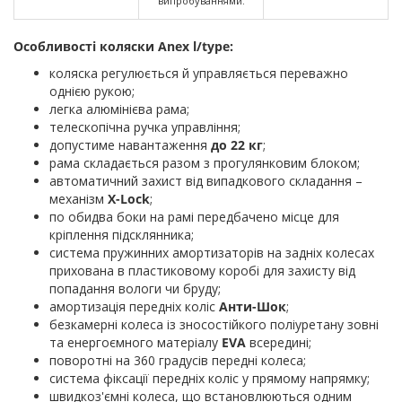
випробуваннями.
Особливості коляски Anex l/type:
коляска регулюється й управляється переважно
однією рукою;
легка алюмінієва рама;
телескопічна ручка управління;
допустиме навантаження
до 22 кг
;
рама складається разом з прогулянковим блоком;
автоматичний захист від випадкового складання –
механізм
X-Lock
;
по обидва боки на рамі передбачено місце для
кріплення підсклянника;
система пружинних амортизаторів на задніх колесах
прихована в пластиковому коробі для захисту від
попадання вологи чи бруду;
амортизація передніх коліс
Анти-Шок
;
безкамерні колеса із зносостійкого поліуретану зовні
та енергоємного матеріалу
EVA
всередині;
поворотні на 360 градусів передні колеса;
система фіксації передніх коліс у прямому напрямку;
швидкоз'ємні колеса, що встановлюються одним