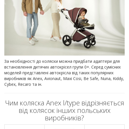
За необхідності до коляски можна придбати адаптери для
встановлення дитячих автокрісел групи 0+. Серед сумісних
моделей представлені автокрісла від таких популярних
виробників як Anex, Avionaut, Maxi Cosi, Be Safe, Nuna, Kiddy,
Cybex, Recaro та ін.
Чим коляска Anex l/type відрізняється
від колясок інших польських
виробників?