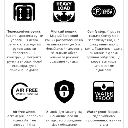
Телескопічна ручка
.
Місткий кошик
.
Comfy stop
. Фірмове
Висота і довжина ручки
Міцний багажний
гальмо Comfy stop
управління легко
кошик розрахований на
забезпечує надійне
регулюються однією
навантаження до 5 кг.
блокування задніх
рукою завдяки
Новий дизайн дозволяє
коліс. Гальмівна педаль
телескопічній
збільшити обсяг
виконана в формі
конструкції. Покриття
кошика за рахунок
зручної гойдалки, що
ручки з високоякісної
розсувної кришки.
керується лише
екошкіри, дуже
натисненням
приємне на дотик.
підошвою.
Air free wheel
.
X-Lock
. Для захисту від
Water proof
. Завдяки
Безкамерні непробивні
ненавмисного чи
гідрофобному
колеса Air free
випадкового складання
просоченню, тканина
зносостійкі та
візок обладнано
стала