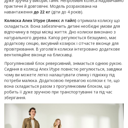
дуже зручна у використанні. Непробивні колеса надзвичайно
практичні й довговічні. Модель розрахована на
навантаження
до 22 кг
(діти до 4 років).
Коляска Anex l/type (Анекс л тайп)
отримала колиску що
складається. Вона забезпечить дитині необхідні умови для
відпочинку в перші місяці життя. Дно колиски виконано з
натурального дерева. Капор регулюється безшумно, має
додаткову секцію, висувний козирок і сітчасте віконце для
провітрювання. В узголів'я колиски інтегровано додаткове
вентиляційне віконце на блискавці.
Прогулянковий блок реверсивний, знімається однією рукою.
Сидіння в колясці Anex l/type повністю регулюється, завдяки
чому ви можете легко налаштувати спинку і підніжку під
потреби малюка. Додатковою перевагою коляски є те, що
вона складається разом з прогулянковим блоком, що
робить її дуже зручною при транспортуванні та під час
зберігання.