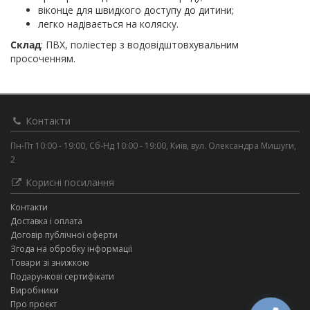
віконце для швидкого доступу до дитини;
легко надівається на коляску.
Склад
: ПВХ, поліестер з водовідштовхувальним
просоченням.
Контакти
Пн-Пт 10:00 - 19:00, Сб-Нд 10:00 - 19:00, Київ, вул. Олександра Мишуги,
2
Корисні посилання
Контакти
Доставка і оплата
Договір публічної оферти
Згода на обробку інформації
Товари зі знижкою
Подарункові сертифікати
Виробники
Про проєкт