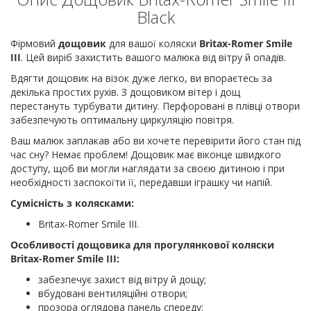
Black
Фірмовий
дощовик
для вашої коляски
Britax-Romer Smile
III
. Цей виріб захистить вашого малюка від вітру й опадів.
Вдягти дощовик на візок дуже легко, ви впораєтесь за
декілька простих рухів. З дощовиком вітер і дощ
перестануть турбувати дитину. Перфоровані в плівці отвори
забезпечують оптимальну циркуляцію повітря.
Ваш малюк заплакав або ви хочете перевірити його стан під
час сну? Немає проблем! Дощовик має віконце швидкого
доступу, щоб ви могли наглядати за своєю дитиною і при
необхідності заспокоїти її, передавши іграшку чи напій.
Сумісність з колясками:
Britax-Romer Smile III.
Особливості дощовика для прогулянкової коляски
Britax-Romer Smile III:
забезпечує захист від вітру й дощу;
вбудовані вентиляційні отвори;
прозора оглядова панель спереду;