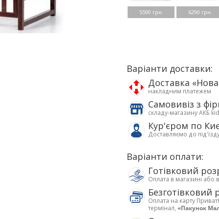
5590 грн.
6290 грн.
Варіанти доставки:
Доставка «Нов
накладним платежем
Самовивіз з фі
складу-магазину АКБ ki
Кур'єром по Ки
Доставляємо до під'їзд
Варіанти оплати:
Готівковий роз
Оплата в магазині або 
Безготівковий 
Оплата на карту Приват
термінал,
«Пакунок Ма