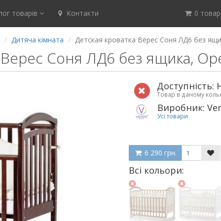
ог товарів
Контакти
0 товар(
Дитяча кімната
Детская кроватка Верес Соня ЛД6 без ящи
 Верес Соня ЛД6 без ящика, Ор
Доступність: 
Товар в даному кол
Виробник: Ve
Усі товари
6 290 грн.
Всі кольори: