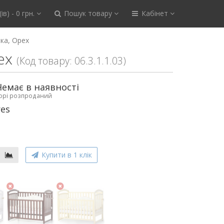
ів) - 0 грн.
Пошук товару
Кабінет
ка, Орех
ех
(Код товару: 06.3.1.1.03)
Немає в наявності
ьорі розпроданий
res
Купити в 1 клік