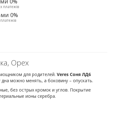
ами 0%
х платежів
ами 0%
 платежів
ка, Орех
омощником для родителей.
Veres Соня ЛД6
дна можно менять, а боковину – опускать.
ные, без острых кромок и углов. Покрытие
териальные ионы серебра.