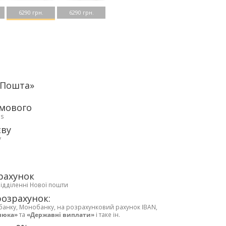
6290 грн.
6290 грн.
аПошта»
рмового
ds
єву
у
рахунок
відділенні Нової пошти
розрахунок:
банку, Монобанку, на розрахунковий рахунок IBAN,
люка»
та
«Державні виплати»
і таке ін.