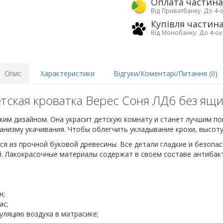
Оплата частин
Від Приватбанку. До 4-о
Купівля частин
Від Монобанку. До 4-ох
Опис
Характеристики
Відгуки/Коментарі/Питання (0)
тская кроватка Верес Соня ЛД6 без ящи
ким дизайном. Она украсит детскую комнату и станет лучшим п
изму укачивания. Чтобы облегчить укладывание крохи, высоту 
я из прочной буковой древесины. Все детали гладкие и безопас
й. Лакокрасочные материалы содержат в своем составе антибак
н;
ас;
ляцию воздуха в матрасике;