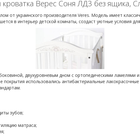
 кроватка Верес Соня ЛД3 без ящика, С
ом от украинского производителя Veres. Модель имеет классиче
ется в интерьер детской комнаты, создаст уютные условия для
оковиной, двухуровневым дном с ортопедическими ламелями и 
тве покрытия использовались антибактериальные лакокрасочные
андартам.
щиты зубов;
тиляцию матраса;
я;