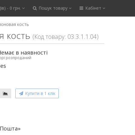
ів) - 0 грн.
Пошук товару
Кабінет
лоновая кость
я кость
(Код товару: 03.3.1.1.04)
Немає в наявності
ьорі розпроданий
res
Купити в 1 клік
аПошта»