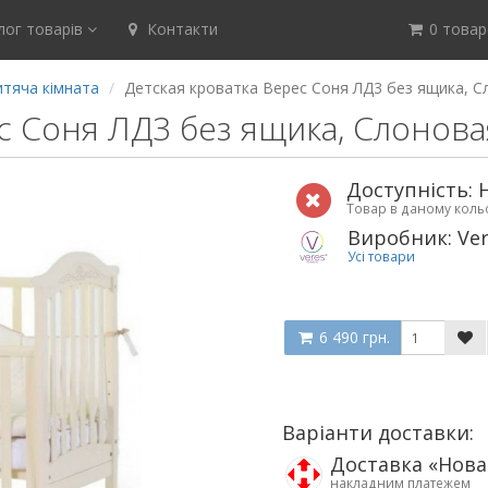
ог товарів
Контакти
0 товар(
итяча кімната
Детская кроватка Верес Соня ЛД3 без ящика, С
с Соня ЛД3 без ящика, Слонова
Доступність: 
Товар в даному кол
Виробник: Ve
Усі товари
6 490 грн.
Варіанти доставки:
Доставка «Нов
накладним платежем