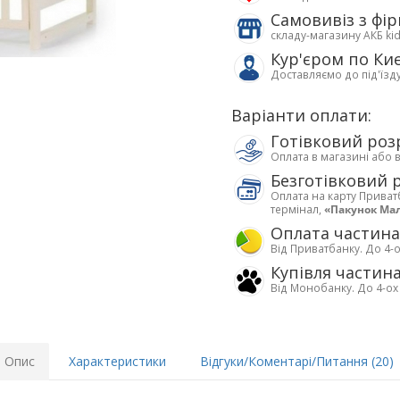
Самовивіз з фі
складу-магазину АКБ ki
Кур'єром по Ки
Доставляємо до під'їзд
Варіанти оплати:
Готівковий роз
Оплата в магазині або 
Безготівковий 
Оплата на карту Приват
термінал,
«Пакунок Ма
Оплата частин
Від Приватбанку. До 4-о
Купівля частин
Від Монобанку. До 4-ох
Опис
Характеристики
Відгуки/Коментарі/Питання (20)