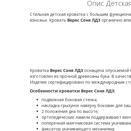
Опис Детская
Стильная детская кроватка с большим функционал
изножье. Кровать
Верес Соня ЛД3
органично впиш
Кроватка
Верес Соня ЛД3
оснащена опускаемой б
изготовлен из прочной древесины бука. В качес
Изделие сертифицировано по международным ст
Особенности кроватки Верес Соня ЛД3:
подвижная боковая стенка;
накладка-грызунок наверху боковин для за
2 положения дна по высоте;
ортопедические ламели поддерживают вен
поперечная маятниковая система укачивани
фиксатор укачивающего механизма;