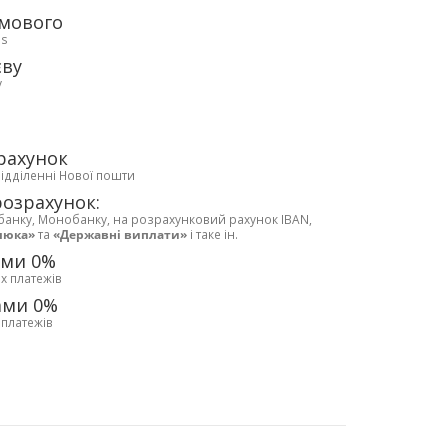
рмового
ds
єву
у
рахунок
відділенні Нової пошти
розрахунок:
банку, Монобанку, на розрахунковий рахунок IBAN,
люка»
та
«Державні виплати»
і таке ін.
ами 0%
х платежів
ами 0%
 платежів