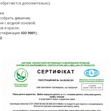
иобретаются дополнительно);
ки;
собрать диванчик;
я с водной основой;
в и красок;
ертификация
ISO 9001
);
02
.