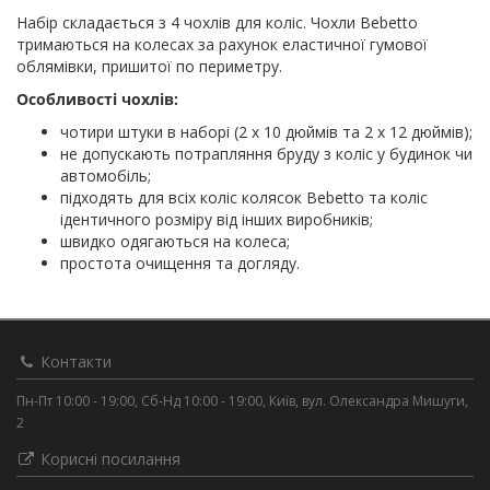
Набір складається з 4 чохлів для коліс. Чохли Bebetto
тримаються на колесах за рахунок еластичної гумової
облямівки, пришитої по периметру.
Особливості чохлів:
чотири штуки в наборі (2 х 10 дюймів та 2 х 12 дюймів);
не допускають потрапляння бруду з коліс у будинок чи
автомобіль;
підходять для всіх коліс колясок Bebetto та коліс
ідентичного розміру від інших виробників;
швидко одягаються на колеса;
простота очищення та догляду.
Контакти
Пн-Пт 10:00 - 19:00, Сб-Нд 10:00 - 19:00, Київ, вул. Олександра Мишуги,
2
Корисні посилання