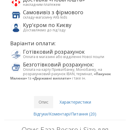
накладним платежем
Самовивіз з фірмового
складу-магазину АКБ kids
Кур'єром по Києву
Доставляємо до під'їзду
Варіанти оплати:
Готівковий розрахунок
Оплата в магазині або відділенні Нової пошти
Безготівковий розрахунок:
Оплата на карту Приватбанку, Монобанку, на
розрахунковий рахунок IBAN, термінал,
«Пакунок
Малюка»
та
«Державні виплати»
і таке ін.
Опис
Характеристики
Відгуки/Коментарі/Питання (20)
Опис База Recaro i-Size для