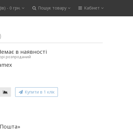
ів) - 0 грн.
Пошук товару
Кабінет
)
Немає в наявності
ьорі розпроданий
amex
Купити в 1 клік
аПошта»