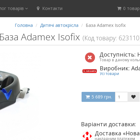
ог товарів
Контакти
0 товар(
Головна
Дитячі автокрісла
База Adamex Isofix
База Adamex Isofix
(Код товару: 623110
Доступність: 
Товар в даному кол
Виробник: Ad
Усі товари
5 689 грн.
Варіанти доставки:
Доставка «Нов
накладним платежем