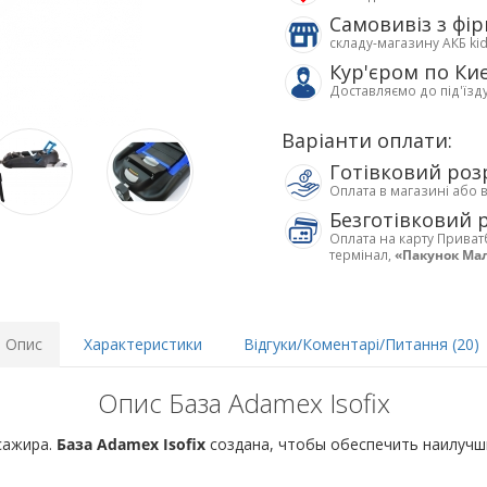
Самовивіз з фі
складу-магазину АКБ ki
Кур'єром по Ки
Доставляємо до під'їзд
Варіанти оплати:
Готівковий роз
Оплата в магазині або 
Безготівковий 
Оплата на карту Приват
термінал,
«Пакунок Ма
Опис
Характеристики
Відгуки/Коментарі/Питання (20)
Опис База Adamex Isofix
сажира.
База Adamex Isofix
создана, чтобы обеспечить наилучши