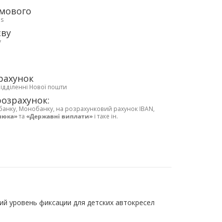
рмового
ds
єву
у
рахунок
відділенні Нової пошти
розрахунок:
банку, Монобанку, на розрахунковий рахунок IBAN,
люка»
та
«Державні виплати»
і таке ін.
й уровень фиксации для детских автокресел