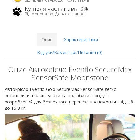
Від Приватбанку. До 4-ох платежів
Купівля частинами 0%
Від Монобанку. До 4-ох платежів
Опис
Характеристики
Відгуки/Коментарі/Питання (0)
Опис Автокрісло Evenflo SecureMax
SensorSafe Moonstone
Автокрісло Evenflo Gold SecureMax SensorSafe легко
встановити, налаштувати та полюбити. Продукт
розроблений для безпечного перевезення немовлят від 1,8
до 15,8 кг.