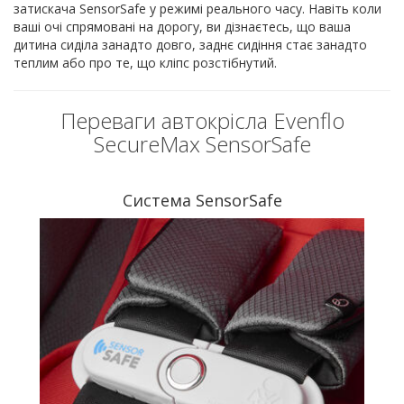
затискача SensorSafe у режимі реального часу. Навіть коли
ваші очі спрямовані на дорогу, ви дізнаєтесь, що ваша
дитина сиділа занадто довго, заднє сидіння стає занадто
теплим або про те, що кліпс розстібнутий.
Переваги автокрісла Evenflo
SecureMax SensorSafe
Система SensorSafe