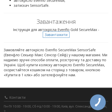
автокрісло Evenflo SecureMax;
затискач SensorSafe.
Завантаження
Інструкція для автокрісла Evenflo Gold SecureMax -
Завантажити
Замовляйте автокрісло Evenflo SecureMax SensorSafe
(Евенфло Секьюр Макс Сенсор Сейф) у нашому магазині. Ми
надаємо зручні способи оплати, розстрочку та доставку по
Україні. Щоб купити коляску автокрісло Evenflo SecureMax,
скористайтеся кошиком на сторінці з товаром, кнопкою
«Купити в 1 клік» або зателефонуйте нам.
Контакти
Пн-Пт 10:00 - 19:00, Сб-Нд 10:00 - 19:00, Київ, вул. Олександра Мишуги,
2