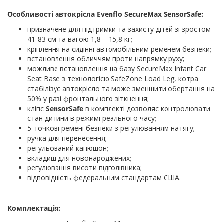
Особливості автокрісла Evenflo SecureMax SensorSafe:
призначене для підтримки та захисту дітей зі зростом
41-83 см та вагою 1,8 – 15,8 кг;
кріплення на сидінні автомобільним ременем безпеки;
встановлення обличчям проти напрямку руху;
можливе встановлення на базу SecureMax Infant Car
Seat Base з технологією SafeZone Load Leg, котра
стабілізує автокрісло та може зменшити обертання на
50% у разі фронтального зіткнення;
кліпс
SensorSafe
в комплекті дозволяє контролювати
стан дитини в режимі реального часу;
5-точкові ремені безпеки з регулюванням натягу;
ручка для перенесення;
регульований капюшон;
вкладиш для новонароджених;
регулювання висоти підголівника;
відповідність федеральним стандартам США.
Комплектація: