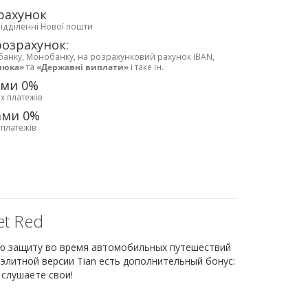
рахунок
відділенні Нової пошти
розрахунок:
банку, Монобанку, на розрахунковий рахунок IBAN,
люка»
та
«Державні виплати»
і таке ін.
ами 0%
х платежів
ами 0%
 платежів
et Red
ю защиту во время автомобильных путешествий
й элитной версии Tian есть дополнительный бонус:
слушаете свои!