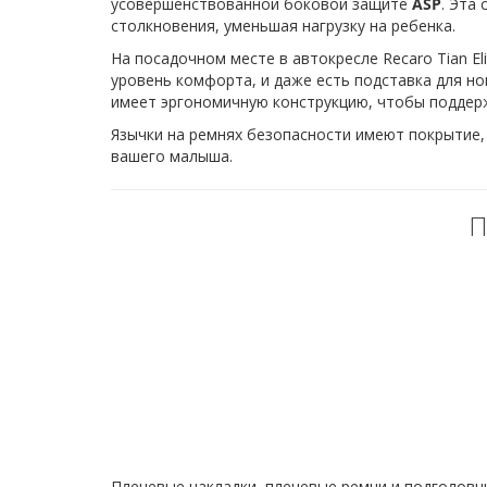
усовершенствованной боковой защите
ASP
. Эта
столкновения, уменьшая нагрузку на ребенка.
На посадочном месте в автокресле Recaro Tian El
уровень комфорта, и даже есть подставка для но
имеет эргономичную конструкцию, чтобы поддер
Язычки на ремнях безопасности имеют покрытие,
вашего малыша.
П
Плечевые накладки, плечевые ремни и подголовн