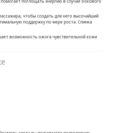
, помогает поглощать энергию в случае бокового
о пассажира, чтобы создать для него высочайший
птимальную поддержку по мере роста. Спинка
ньшает возможность ожога чувствительной кожи
te
 Поэтому, когда вы поднимаете подголовник,