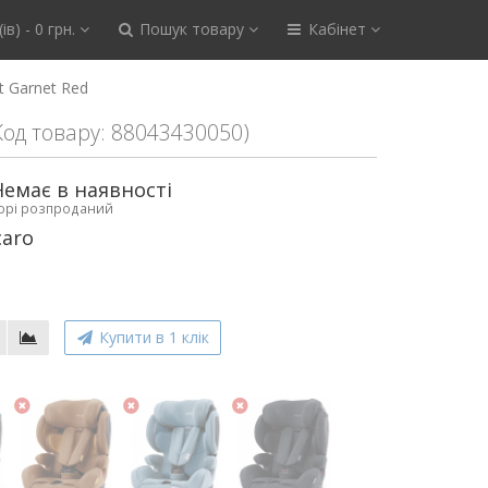
ів) - 0 грн.
Пошук товару
Кабінет
t Garnet Red
Код товару: 88043430050)
Немає в наявності
ьорі розпроданий
caro
Купити в 1 клік