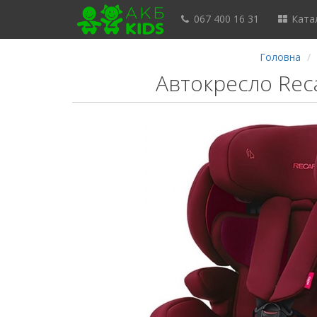
067 400 16 31
Катал
Головна
Автокресло Recar