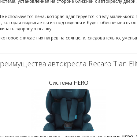
 система, установленная на стороне ближней к автокреслу двери
ite используется пена, которая адаптируется к телу маленьког
г, которая выдвигается из-под сиденья и будет обеспечивать о
живать здоровую осанку.
 которое снижает их нагрев на солнце, и, следовательно, уме
реимущества автокресла Recaro Tian Eli
Система HERO
ик составляют единое целое – запатентованную систему
HERO
.