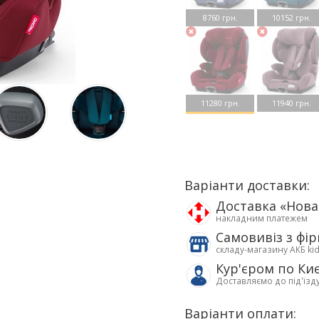
8760 грн.
10152 грн.
11280 грн.
11940 грн.
Варіанти доставки:
Доставка «Нов
накладним платежем
Самовивіз з фі
складу-магазину АКБ ki
Кур'єром по Ки
Доставляємо до під'їзд
Варіанти оплати: