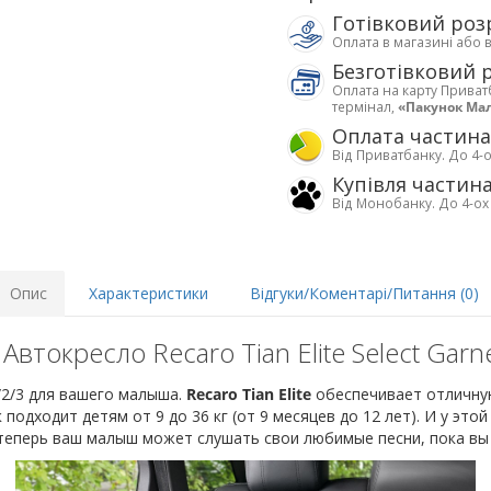
Готівковий роз
Оплата в магазині або 
Безготівковий 
Оплата на карту Приват
термінал,
«Пакунок Ма
Оплата частин
Від Приватбанку. До 4-о
Купівля частин
Від Монобанку. До 4-ох
Опис
Характеристики
Відгуки/Коментарі/Питання (0)
Автокресло Recaro Tian Elite Select Garn
/2/3 для вашего малыша.
Recaro Tian Elite
обеспечивает отличну
подходит детям от 9 до 36 кг (от 9 месяцев до 12 лет). И у это
теперь ваш малыш может слушать свои любимые песни, пока вы 