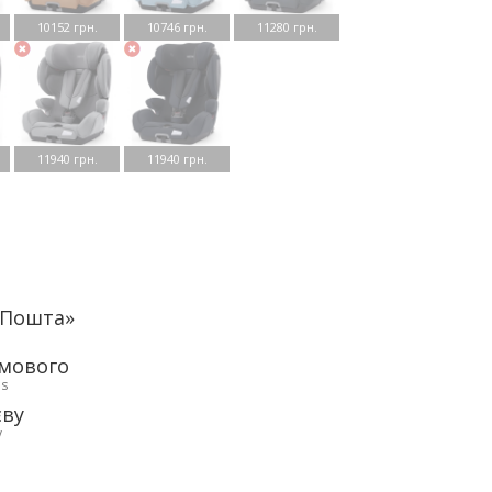
10152 грн.
10746 грн.
11280 грн.
11940 грн.
11940 грн.
аПошта»
рмового
ds
єву
у