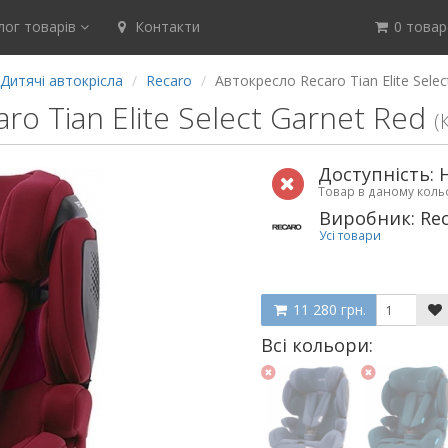
ог товарів
Контакти
0 товар(
Дитячі автокрісла
Recaro
Автокресло Recaro Tian Elite Selec
o Tian Elite Select Garnet Red
(
Доступність: 
Товар в даному кол
Виробник: Re
Усі товари
11 280 грн.
Всі кольори: