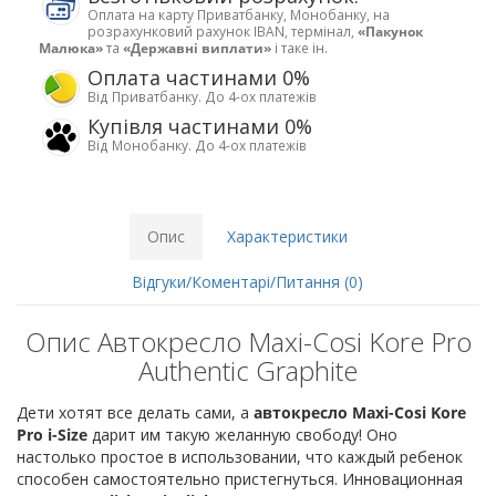
Оплата на карту Приватбанку, Монобанку, на
розрахунковий рахунок IBAN, термінал,
«Пакунок
Малюка»
та
«Державні виплати»
і таке ін.
Оплата частинами 0%
Від Приватбанку. До 4-ох платежів
Купівля частинами 0%
Від Монобанку. До 4-ох платежів
Опис
Характеристики
Відгуки/Коментарі/Питання (0)
Опис Автокресло Maxi-Cosi Kore Pro
Authentic Graphite
Дети хотят все делать сами, а
автокресло Maxi-Cosi Kore
Pro i-Size
дарит им такую желанную свободу! Оно
настолько простое в использовании, что каждый ребенок
способен самостоятельно пристегнуться. Инновационная