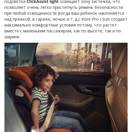
подсветка
ClickAssist light
освещает зону застежки, что
позволяет очень легко пристегнуть ремень безопасности
при любой освещенности (когда ваш ребенок наклоняется
над пряжкой, в гараже, ночью и т. д.). Kore Pro i-Size создает
максимально комфортные условия потому, что растет
вместе с маленьким пассажиром, как по высоте, так и по
ширине.