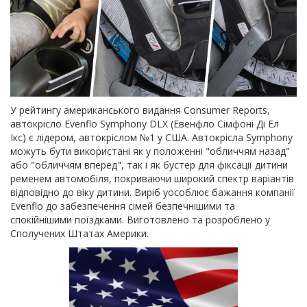
У рейтингу американського видання Consumer Reports,
автокрісло Evenflo Symphony DLX (Евенфло Сімфоні Ді Ел
Ікс) є лідером, автокріслом №1 у США. Автокрісла Symphony
можуть бути використані як у положенні "обличчям назад"
або "обличчям вперед", так і як бустер для фіксації дитини
ременем автомобіля, покриваючи широкий спектр варіантів
відповідно до віку дитини. Виріб уособлює бажання компанії
Evenflo до забезпечення сімей безпечнішими та
спокійнішими поїздками. Виготовлено та розроблено у
Сполучених Штатах Америки.