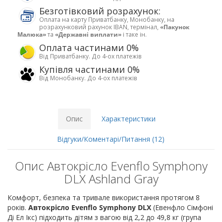
Безготівковий розрахунок:
Оплата на карту Приватбанку, Монобанку, на
розрахунковий рахунок IBAN, термінал,
«Пакунок
Малюка»
та
«Державні виплати»
і таке ін.
Оплата частинами 0%
Від Приватбанку. До 4-ох платежів
Купівля частинами 0%
Від Монобанку. До 4-ох платежів
Опис
Характеристики
Відгуки/Коментарі/Питання (12)
Опис Автокрісло Evenflo Symphony
DLX Ashland Gray
Комфорт, безпека та тривале використання протягом 8
років.
Автокрісло Evenflo Symphony DLX
(Евенфло Сімфоні
Ді Ел Ікс) підходить дітям з вагою від 2,2 до 49,8 кг (група