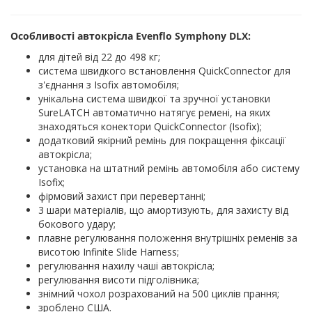
Особливості автокрісла Evenflo Symphony DLX:
для дітей від 22 до 498 кг;
система швидкого встановлення QuickConnector для
з'єднання з Isofix автомобіля;
унікальна система швидкої та зручної установки
SureLATCH автоматично натягує ремені, на яких
знаходяться конектори QuickConnector (Isofix);
додатковий якірний ремінь для покращення фіксації
автокрісла;
установка на штатний ремінь автомобіля або систему
Isofix;
фірмовий захист при перевертанні;
3 шари матеріалів, що амортизують, для захисту від
бокового удару;
плавне регулювання положення внутрішніх ременів за
висотою Infinite Slide Harness;
регулювання нахилу чаші автокрісла;
регулювання висоти підголівника;
знімний чохол розрахований на 500 циклів прання;
зроблено США.