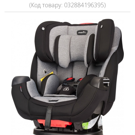
(Код товару: 032884196395)