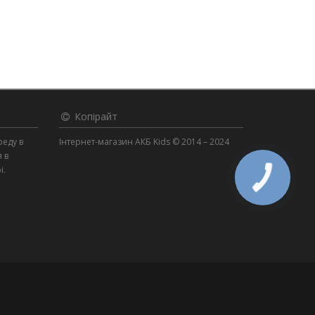
Копірайт
реду в
Інтернет-магазин АКБ Kids © 2014 – 2024
я в
і.