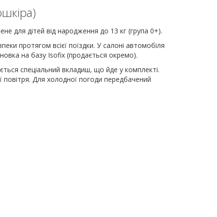
ошкіра)
не для дітей від народження до 13 кг (група 0+).
пеки протягом всієї поїздки. У салоні автомобіля
вка на базу Isofix (продається окремо).
ься спеціальний вкладиш, що йде у комплекті.
ї повітря. Для холодної погоди передбачений