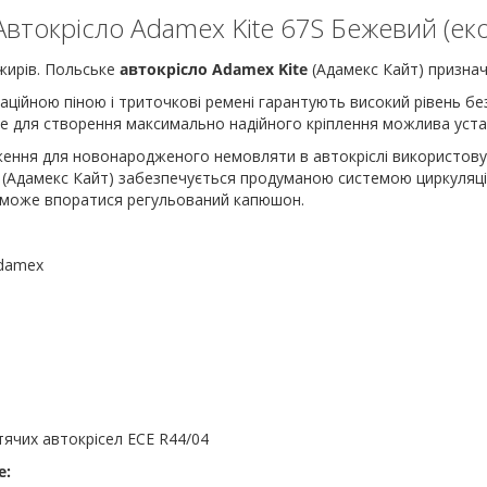
втокрісло Adamex Kite 67S Бежевий (ек
жирів. Польське
автокрісло Adamex Kite
(Адамекс Кайт) призначе
аційною піною і триточкові ремені гарантують високий рівень без
 для створення максимально надійного кріплення можлива устано
ння для новонародженого немовляти в автокріслі використовуєт
e (Адамекс Кайт) забезпечується продуманою системою циркуляці
опоможе впоратися регульований капюшон.
Adamex
тячих автокрісел ECE R44/04
e: