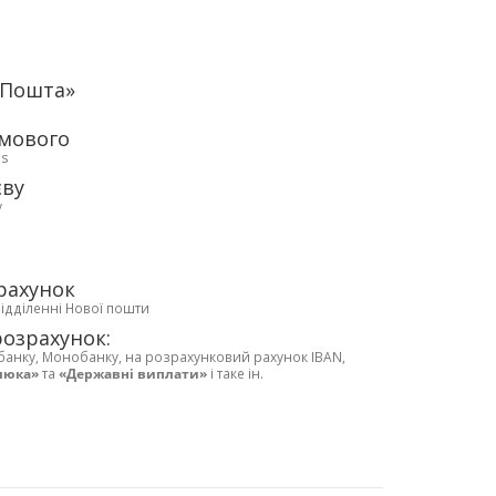
аПошта»
рмового
ds
єву
у
рахунок
відділенні Нової пошти
розрахунок:
банку, Монобанку, на розрахунковий рахунок IBAN,
люка»
та
«Державні виплати»
і таке ін.