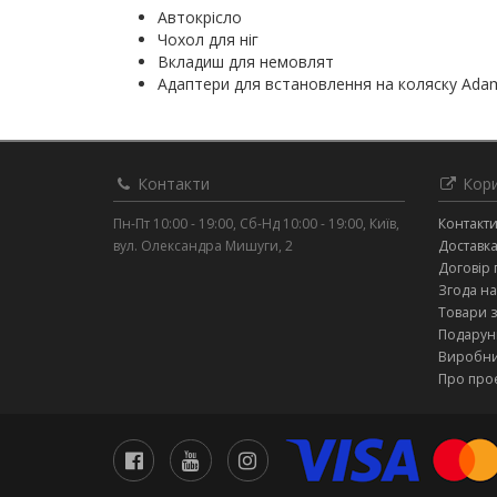
Автокрісло
Чохол для ніг
Вкладиш для немовлят
Адаптери для встановлення на коляску Ada
Контакти
Кори
Пн-Пт 10:00 - 19:00, Сб-Нд 10:00 - 19:00, Київ,
Контакт
вул. Олександра Мишуги, 2
Доставка
Договір 
Згода на
Товари 
Подарунк
Виробн
Про про