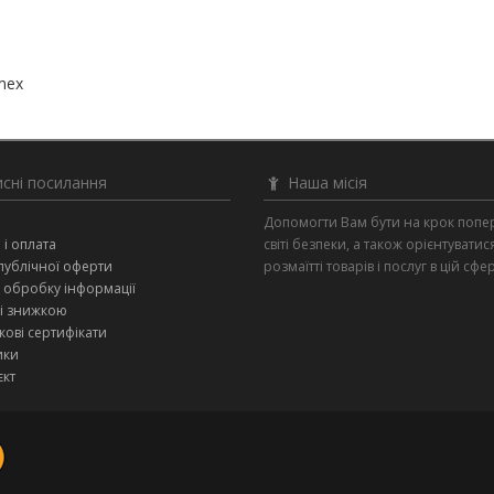
mex
сні посилання
Наша місія
и
Допомогти Вам бути на крок попе
 і оплата
світі безпеки, а також орієнтуватис
публічної оферти
розмаїтті товарів і послуг в цій сфер
 обробку інформації
зі знижкою
ові сертифікати
ики
єкт