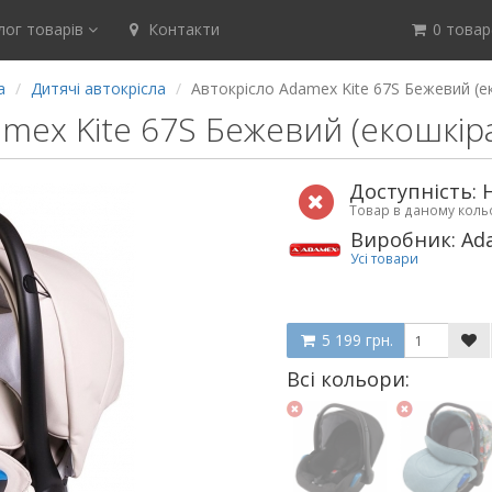
ог товарів
Контакти
0 товар(
а
Дитячі автокрісла
Автокрісло Adamex Kite 67S Бежевий (е
mex Kite 67S Бежевий (екошкір
Доступність: 
Товар в даному кол
Виробник: Ad
Усі товари
5 199 грн.
Всі кольори: