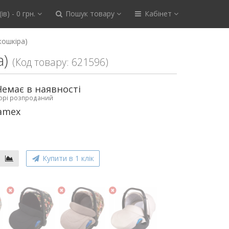
ів) - 0 грн.
Пошук товару
Кабінет
кошкіра)
а)
(Код товару: 621596)
Немає в наявності
ьорі розпроданий
amex
Купити в 1 клік