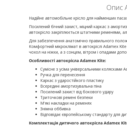
Опис А
Надійне автомобільне крісло для найменших паса
Посилений бічний захист, міцний каркас з амортиз
автокрісло закріплюється штатними ременями, але
Для забезпечення анатомічно правильного положе
Комфортний мікроклімат в автокріслі Adamex Kit
чохол на ніжки, а з сонцем, вітром і опадами д
Особливості автокрісла Adamex Kite:
Сумісне з усіма універсальними колясками 
Ручка для перенесення
Каркас з ударостійкого пластику
Всередині амортизувальна піна
Посилений захист від бокового удару
Триточкові ремені безпеки
М'які накладки на ременях
Знімна оббивка
Відповідає європейському стандарту для ди
Комплектація дитячого автокрісла Adamex Kit