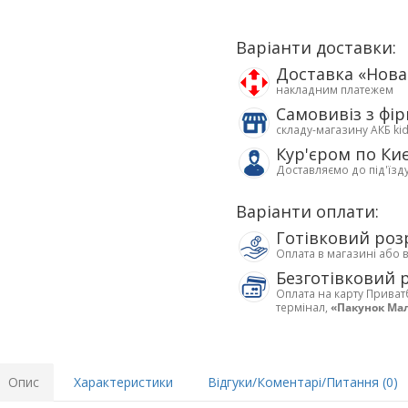
Варіанти доставки:
Доставка «Нов
накладним платежем
Самовивіз з фі
складу-магазину АКБ ki
Кур'єром по Ки
Доставляємо до під'їзд
Варіанти оплати:
Готівковий роз
Оплата в магазині або 
Безготівковий 
Оплата на карту Приват
термінал,
«Пакунок Ма
Опис
Характеристики
Відгуки/Коментарі/Питання (0)