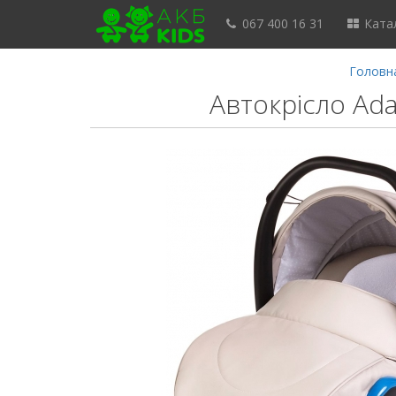
067 400 16 31
Катал
Головн
Автокрісло Ada