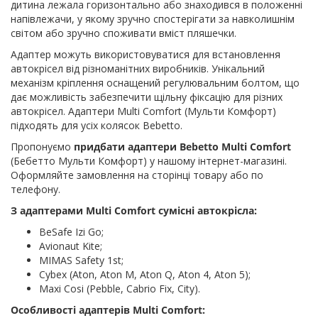
дитина лежала горизонтально або знаходився в положенні
напівлежачи, у якому зручно спостерігати за навколишнім
світом або зручно споживати вміст пляшечки.
Адаптер можуть використовуватися для встановлення
автокрісел від різноманітних виробників. Унікальний
механізм кріплення оснащений регулювальним болтом, що
дає можливість забезпечити щільну фіксацію для різних
автокрісел. Адаптери Multi Comfort (Мульти Комфорт)
підходять для усіх колясок Bebetto.
Пропонуємо
придбати адаптери Bebetto Multi Comfort
(Бебетто Мульти Комфорт) у нашому інтернет-магазині.
Оформляйте замовлення на сторінці товару або по
телефону.
З адаптерами Multi Comfort сумісні автокрісла:
BeSafe Izi Go;
Avionaut Kite;
MIMAS Safety 1st;
Cybex (Aton, Aton M, Aton Q, Aton 4, Aton 5);
Maxi Cosi (Pebble, Cabrio Fix, City).
Особливості адаптерів Multi Comfort: