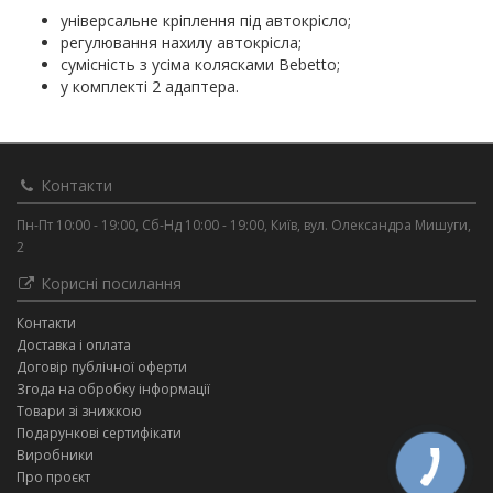
універсальне кріплення під автокрісло;
регулювання нахилу автокрісла;
сумісність з усіма колясками Bebetto;
у комплекті 2 адаптера.
Контакти
Пн-Пт 10:00 - 19:00, Сб-Нд 10:00 - 19:00, Київ, вул. Олександра Мишуги,
2
Корисні посилання
Контакти
Доставка і оплата
Договір публічної оферти
Згода на обробку інформації
Товари зі знижкою
Подарункові сертифікати
Виробники
Про проєкт