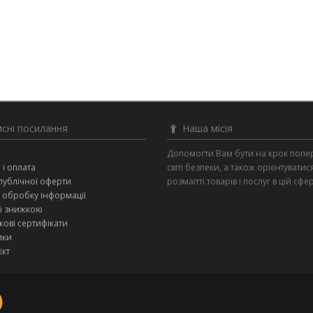
сні посилання
Наша місія
и
Допомогти Вам бути на крок попе
 і оплата
світі безпеки, а також орієнтуватис
публічної оферти
розмаїтті товарів і послуг в цій сфер
 обробку інформації
зі знижкою
ові сертифікати
ики
єкт