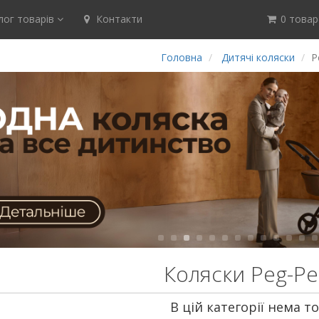
ог товарів
Контакти
0 товар(
Головна
Дитячі коляски
P
Коляски Peg-P
В цій категорії нема то