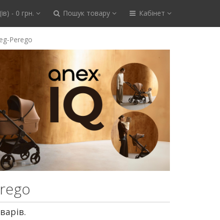
ів) - 0 грн.
Пошук товару
Кабінет
eg-Perego
erego
варів.