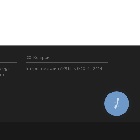
Копірайт
реду в
Інтернет-магазин АКБ Kids © 2014 – 2024
я в
і.
КНОПКА
ЗВ'ЯЗКУ