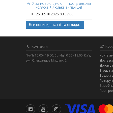
Air-X за новою ціною — прогулянкова
коляска + люлька вигідніше!
25 июня 2026 03:57:00
Все новини, статті та огляди...
Контакти
Кори
Пн-Пт 10:00 - 19:00, Сб-Нд 10:00 - 19:00, Київ,
Контакт
вул. Олександра Мишуги, 2
Доставка
Договір 
Згода на
Товари 
Подарунк
Виробн
Про про