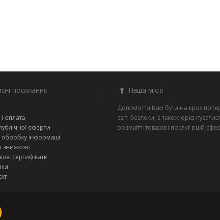
сні посилання
Наша місія
и
Допомогти Вам бути на крок попе
 і оплата
світі безпеки, а також орієнтуватис
публічної оферти
розмаїтті товарів і послуг в цій сфер
 обробку інформації
зі знижкою
ові сертифікати
ики
єкт