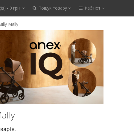
ів) - 0 грн.
Пошук товару
Кабінет
Milly Mally
ally
варів.