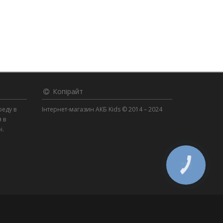
Копірайт
реду в
Інтернет-магазин АКБ Kids © 2014 – 2024
я в
і.
КНОПКА
ЗВ'ЯЗКУ