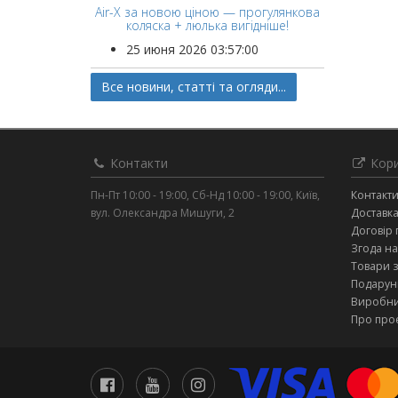
Air-X за новою ціною — прогулянкова
коляска + люлька вигідніше!
25 июня 2026 03:57:00
Все новини, статті та огляди...
Контакти
Кори
Пн-Пт 10:00 - 19:00, Сб-Нд 10:00 - 19:00, Київ,
Контакт
вул. Олександра Мишуги, 2
Доставка
Договір 
Згода на
Товари 
Подарунк
Виробн
Про про