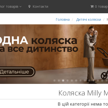
ог товарів
Контакти
0 товар(
Головна
Дитячі коляски
Коляска Milly M
В цій категорії нема то