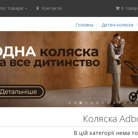
ог товарів
Контакти
0 товар(
Головна
Дитячі коляски
Коляска Adb
В цій категорії нема то