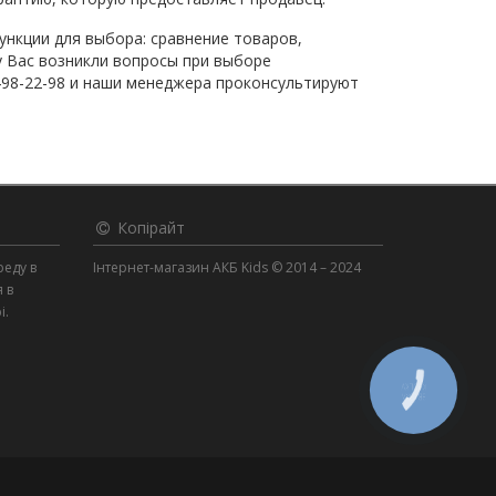
ункции для выбора: сравнение товаров,
у Вас возникли вопросы при выборе
 498-22-98 и наши менеджера проконсультируют
Копірайт
реду в
Інтернет-магазин АКБ Kids © 2014 – 2024
я в
і.
КНОПКА
ЗВ'ЯЗКУ