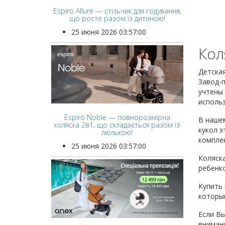
Espiro Allure — стільчик для годування,
що росте разом із дитиною!
25 июня 2026 03:57:00
Кол
Детская
Завод-п
учтены 
использ
Espiro Noble — повнорозмірна
В нашем
коляска 2в1, що складається разом із
кукол э
люлькою!
комплек
25 июня 2026 03:57:00
Коляска
ребенк
Купить 
который
Если Вы
внимани