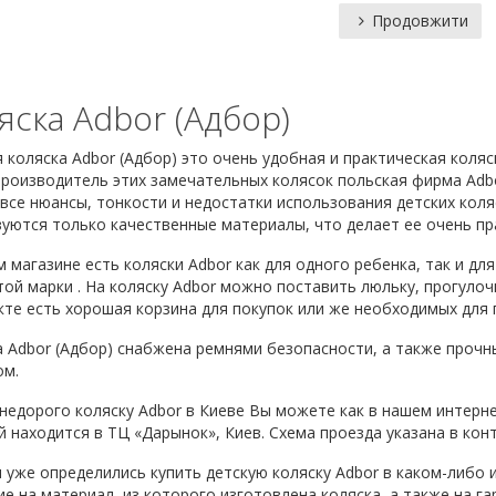
Продовжити
яска Adbor (Адбор)
 коляска Adbor (Адбор) это очень удобная и практическая коляс
роизводитель этих замечательных колясок польская фирма Adbo
все нюансы, тонкости и недостатки использования детских коля
уются только качественные материалы, что делает ее очень пр
 магазине есть коляски Adbor как для одного ребенка, так и дл
той марки . На коляску Adbor можно поставить люльку, прогуло
те есть хорошая корзина для покупок или же необходимых для
 Adbor (Адбор) снабжена ремнями безопасности, а также прочн
ом.
недорого коляску Adbor в Киеве Вы можете как в нашем интерне
 находится в ТЦ «Дарынок», Киев. Схема проезда указана в конт
 уже определились купить детскую коляску Adbor в каком-либо 
е на материал, из которого изготовлена коляска, а также на г