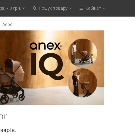
ів) - 0 грн.
Пошук товару
Кабінет
Adbor
or
варів.