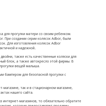
ка для прогулки матери со своим ребенком.
r. При создании серии колясок Adbor, были
сок. Для изготовления колясок Adbor
актичной и надежной..
я двойни, также есть качественные коляски для
чный блок, а также автокресло этой фирмы. В
 прогулки вещей малыша.
ым бампером для безопасной прогулки с
т-магазине, так и в стационарном магазине,
актах нашего сайта.
из интернет-магазинов, то обязательно обратите
арантию, которую предоставляет продавец.