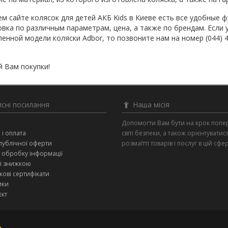
м сайте колясок для детей АКБ Kids в Киеве есть все удобные ф
вка по различным параметрам, цена, а также по брендам. Если 
енной модели коляски Adbor, то позвоните нам на номер (044)
 Вам покупки!
сні посилання
Наша місія
и
Допомогти Вам бути на крок попе
 і оплата
світі безпеки, а також орієнтуватис
публічної оферти
розмаїтті товарів і послуг в цій сфер
 обробку інформації
зі знижкою
ові сертифікати
ики
єкт