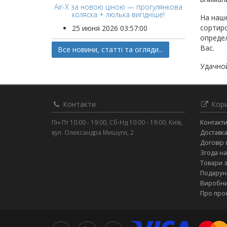
Air-X за новою ціною — прогулянкова
коляска + люлька вигідніше!
На наше
сортиро
25 июня 2026 03:57:00
определ
Вас.
Все новини, статті та огляди...
Удачной
Контакти
Кори
Пн-Пт 10:00 - 19:00, Сб-Нд 10:00 - 19:00, Київ,
Контакт
вул. Олександра Мишуги, 2
Доставка
Договір 
Згода на
Товари 
Подарунк
Виробн
Про про